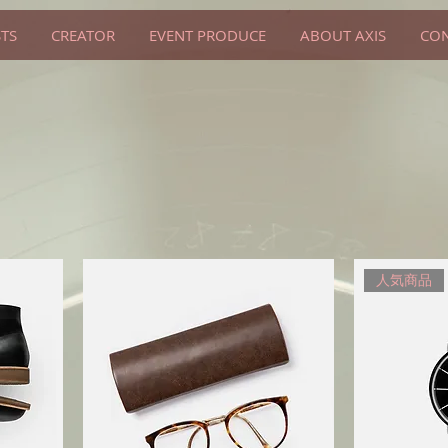
STS
CREATOR
EVENT PRODUCE
ABOUT AXIS
CON
人気商品