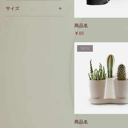
サイズ
L
商品名
M
価格
￥85
One size
S
NEW
商品名