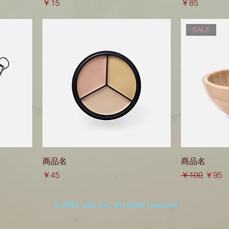
価格
価格
￥15
￥85
SALE
商品名
商品名
価格
通常価格
セール
￥45
￥100
￥95
© 2016 axis Inc. all rights reserved